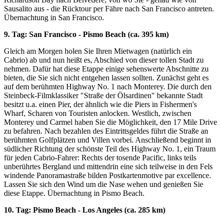
Sausalito aus - die Rücktour per Fähre nach San Francisco antreten.
Übernachtung in San Francisco.
9. Tag: San Francisco - Pismo Beach (ca. 395 km)
Gleich am Morgen holen Sie Ihren Mietwagen (natürlich ein
Cabrio) ab und nun heißt es, Abschied von dieser tollen Stadt zu
nehmen. Dafür hat diese Etappe einige sehenswerte Abschnitte zu
bieten, die Sie sich nicht entgehen lassen sollten. Zunächst geht es
auf dem berühmten Highway No. 1 nach Monterey. Die durch den
Steinbeck-Filmklassiker "Straße der Ölsardinen" bekannte Stadt
besitzt u.a. einen Pier, der ähnlich wie die Piers in Fishermen's
Wharf, Scharen von Touristen anlocken. Westlich, zwischen
Monterey und Carmel haben Sie die Möglichkeit, den 17 Mile Drive
zu befahren. Nach bezahlen des Eintrittsgeldes führt die Straße an
berühmten Golfplätzen und Villen vorbei. Anschließend beginnt in
südlicher Richtung der schönste Teil des Highway No. 1, ein Traum
für jeden Cabrio-Fahrer: Rechts der tosende Pacific, links teils
unberührtes Bergland und mittendrin eine sich teilweise in den Fels
windende Panoramastraße bilden Postkartenmotive par excellence.
Lassen Sie sich den Wind um die Nase wehen und genießen Sie
diese Etappe. Übernachtung in Pismo Beach.
10. Tag: Pismo Beach - Los Angeles (ca. 285 km)