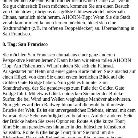
unternehmen Sie eine Fahrt mit der historischen Cable Car. Wenn
Sie gut chinesisch Essen möchten, kommen Sie um einen Besuch
von Chinatown, übrigens das größte Chinesenviertel außerhalb
Chinas, natürlich nicht herum. AHORN-Tipp: Wenn Sie die Stadt
vorab komprimiert kennen lernen möchten, bietet sich eine
Stadtrundfahrt (z.B. im offenen Doppeldecker) an. Übernachtung in
San Francisco.
8. Tag: San Francisco
Sie möchten San Francisco einmal aus einer ganz anderen
Perspektive kennen lernen? Dann haben wir einen tollen AHORN-
Tipp: Am Fishermen's Wharf mieten Sie sich ein Fahrrad.
Ausgestattet mit Helm und einer guten Karte fahren Sie zunächst auf
einen Hügel, von dem Sie einen ersten herrlichen Blick auf die
Golden Gate Bridge haben. Nun geht es hinunter zum
Strandradweg, der Sie geradewegs zum Fuße der Golden Gate
Bridge führt. Mit etwas Glück entdecken Sie unter der Brücke
Surfer, die bei Wind und Wellen waghalsige Manöver absolvieren.
Nun geht es auf dem Radweg hinauf auf die wohl berühmteste
Brücke der Welt. Es ist ein unvergessliches Erlebnis, einmal mit dem
Fahrrad diese Sehenswürdigkeit zu befahren. Auf der anderen Seite
der Brücke haben Sie zwei Optionen: Route A (die kurze Tour)
führt Sie nun geradewegs hinunter in den hübschen Künstlerort
Sausalito. Route B (die lange Tour) führt Sie rund um die
Richardson Bay nach Belvedere, von wo Sie - genau wie von