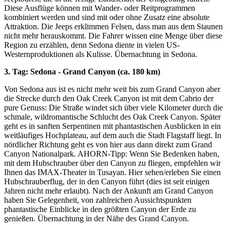
Diese Ausflüge können mit Wander- oder Reitprogrammen
kombiniert werden und sind mit oder ohne Zusatz eine absolute
Attraktion. Die Jeeps erklimmen Felsen, dass man aus dem Staunen
nicht mehr herauskommt. Die Fahrer wissen eine Menge über diese
Region zu erzählen, denn Sedona diente in vielen US-
Westernproduktionen als Kulisse. Übernachtung in Sedona.
3. Tag: Sedona - Grand Canyon (ca. 180 km)
Von Sedona aus ist es nicht mehr weit bis zum Grand Canyon aber
die Strecke durch den Oak Creek Canyon ist mit dem Cabrio der
pure Genuss: Die Straße windet sich über viele Kilometer durch die
schmale, wildromantische Schlucht des Oak Creek Canyon. Später
geht es in sanften Serpentinen mit phantastischen Ausblicken in ein
weitläufiges Hochplateau, auf dem auch die Stadt Flagstaff liegt. In
nördlicher Richtung geht es von hier aus dann direkt zum Grand
Canyon Nationalpark. AHORN-Tipp: Wenn Sie Bedenken haben,
mit dem Hubschrauber über den Canyon zu fliegen, empfehlen wir
Ihnen das IMAX-Theater in Tusayan. Hier sehen/erleben Sie einen
Hubschrauberflug, der in den Canyon führt (dies ist seit einigen
Jahren nicht mehr erlaubt). Nach der Ankunft am Grand Canyon
haben Sie Gelegenheit, von zahlreichen Aussichtspunkten
phantastische Einblicke in den größten Canyon der Erde zu
genießen. Übernachtung in der Nähe des Grand Canyon.