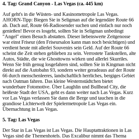
4. Tag: Grand Canyon - Las Vegas (ca. 445 km)
Auf geht's in die Wüsten- und Kasinometropole Las Vegas.
AHORN-Tipp: Biegen Sie in Seligman auf die legendäre Route 66
ab. Dach auf, Route 66-Radiosender suchen und einfach nur noch
genießen! Bevor es losgeht, sollten Sie in Seligman unbedingt
"Angel" einen Besuch abstatten. Dieser liebenswerte Zeitgenosse
war einst Friseur (den Friseursalon kann man noch besichtigen) und
verdient heute mit allerlei Souvenirs sein Geld. Auf der Route 66
scheint die Zeit stehen geblieben zu sein. Verrostete Tankstellen, alte
Autos, Städte, die wie Ghosttowns wirken und allerlei Skurriles.
Wenn Sie früh genug losgefahren sind, sollten Sie in Kingman nicht
direkt auf die Autobahn 93, sondern weiter geradeaus auf der Route
66 durch menschenleeres, landschaftlich herrliches, bergiges Gebiet
nach Oatman fahren. Das kleine Westernstädtchen bietet
wunderbare Fotomotive. Über Laughlin und Bullhead City, die
heißeste Stadt der USA, geht es dann weiter nach Las Vegas. Kurz
vor Las Vegas verlassen Sie dann die Berge und tauchen in die
grandiose Lichterwelt der Spielermetropole Las Vegas ein.
Übernachtung in Las Vegas.
5. Tag: Las Vegas
Der Star in Las Vegas ist Las Vegas. Die Hauptattraktionen in Las
Vegas sind die Themenhotels. Das Excalibur nimmt das Thema