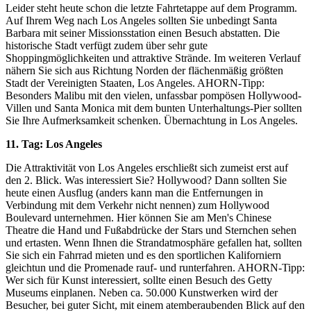
Leider steht heute schon die letzte Fahrtetappe auf dem Programm.
Auf Ihrem Weg nach Los Angeles sollten Sie unbedingt Santa
Barbara mit seiner Missionsstation einen Besuch abstatten. Die
historische Stadt verfügt zudem über sehr gute
Shoppingmöglichkeiten und attraktive Strände. Im weiteren Verlauf
nähern Sie sich aus Richtung Norden der flächenmäßig größten
Stadt der Vereinigten Staaten, Los Angeles. AHORN-Tipp:
Besonders Malibu mit den vielen, unfassbar pompösen Hollywood-
Villen und Santa Monica mit dem bunten Unterhaltungs-Pier sollten
Sie Ihre Aufmerksamkeit schenken. Übernachtung in Los Angeles.
11. Tag: Los Angeles
Die Attraktivität von Los Angeles erschließt sich zumeist erst auf
den 2. Blick. Was interessiert Sie? Hollywood? Dann sollten Sie
heute einen Ausflug (anders kann man die Entfernungen in
Verbindung mit dem Verkehr nicht nennen) zum Hollywood
Boulevard unternehmen. Hier können Sie am Men's Chinese
Theatre die Hand und Fußabdrücke der Stars und Sternchen sehen
und ertasten. Wenn Ihnen die Strandatmosphäre gefallen hat, sollten
Sie sich ein Fahrrad mieten und es den sportlichen Kaliforniern
gleichtun und die Promenade rauf- und runterfahren. AHORN-Tipp:
Wer sich für Kunst interessiert, sollte einen Besuch des Getty
Museums einplanen. Neben ca. 50.000 Kunstwerken wird der
Besucher, bei guter Sicht, mit einem atemberaubenden Blick auf den