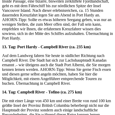
Inside Passage, eine bizarre, bisweilen zerklüftete Fjordlandschaft,
geht es mit dem Fährschiff bis zur nördlichen Spitze der Insel
Vancouver Island. Nach dieser erlebnisreichen, ca. 15 Stunden
dauernden Kreuzfahrt legen Sie am Abend in Port Hardy an.
AHORN-Tipp: Sollte es etwas höheren Seegang geben, was nur an
wenigen Stellen, die zum Meer offen sind, der Fall sein kann,
empfehlen wir Ihnen, die erfahrenen Kreuzfahrer wissen dies
sowieso, sich in der Mitte des Schiffes aufzuhalten. Übernachtung in
Port Hardy.
13. Tag: Port Hardy - Campbell River (ca. 235 km)
Auf dem Landweg fahren Sie heute in südlicher Richtung nach
Campbell River. Die Stadt hat sich zur Lachshauptstadt Kanadas
ernannt .- wie übrigens auch die Stadt Port Alberni, die Sie morgen
kennen lernen werden. AHORN-Tipp: Wenn Sie gerne Fisch essen
und diesen gerne selbst angeln möchten, haben Sie hier die
Möglichkeit, mit einem Angelführer entsprechende Touren zu
buchen. Übernachtung in Campbell River.
14. Tag: Campbell River - Tofino (ca. 275 km)
Die mit einer Länge von 450 km und einer Breite von rund 100 km
größte Insel der Provinz British Columbia beherbergt nicht nur die
Hauptstadt der Provinz sondern auch einige landschaftliche
Besonderheiten, die Sie während dieser Reise kennen lernen