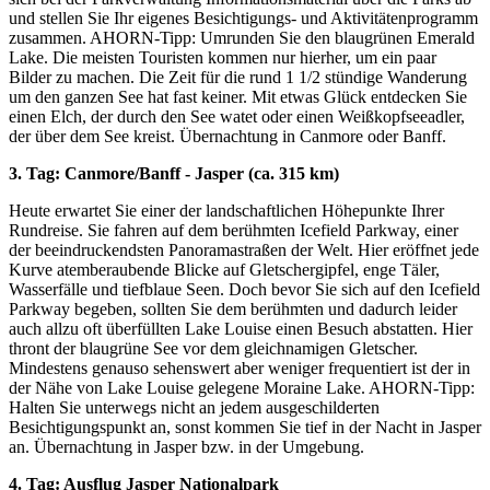
und stellen Sie Ihr eigenes Besichtigungs- und Aktivitätenprogramm
zusammen. AHORN-Tipp: Umrunden Sie den blaugrünen Emerald
Lake. Die meisten Touristen kommen nur hierher, um ein paar
Bilder zu machen. Die Zeit für die rund 1 1/2 stündige Wanderung
um den ganzen See hat fast keiner. Mit etwas Glück entdecken Sie
einen Elch, der durch den See watet oder einen Weißkopfseeadler,
der über dem See kreist. Übernachtung in Canmore oder Banff.
3. Tag: Canmore/Banff - Jasper (ca. 315 km)
Heute erwartet Sie einer der landschaftlichen Höhepunkte Ihrer
Rundreise. Sie fahren auf dem berühmten Icefield Parkway, einer
der beeindruckendsten Panoramastraßen der Welt. Hier eröffnet jede
Kurve atemberaubende Blicke auf Gletschergipfel, enge Täler,
Wasserfälle und tiefblaue Seen. Doch bevor Sie sich auf den Icefield
Parkway begeben, sollten Sie dem berühmten und dadurch leider
auch allzu oft überfüllten Lake Louise einen Besuch abstatten. Hier
thront der blaugrüne See vor dem gleichnamigen Gletscher.
Mindestens genauso sehenswert aber weniger frequentiert ist der in
der Nähe von Lake Louise gelegene Moraine Lake. AHORN-Tipp:
Halten Sie unterwegs nicht an jedem ausgeschilderten
Besichtigungspunkt an, sonst kommen Sie tief in der Nacht in Jasper
an. Übernachtung in Jasper bzw. in der Umgebung.
4. Tag: Ausflug Jasper Nationalpark