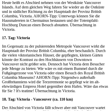
Heute heißt es Abschied nehmen von der Westküste Vancouver
Islands. Auf dem gleichen Weg fahren Sie wieder an die Ostküste
und in südlicher Richtung zu der Hauptstadt der Provinz British
Columbia, Victoria. AHORN-Tipp: Unterwegs können Sie die
Hausmalereien in Chermainus bestaunen und der Totempfahl-
Hochburg Duncan einen Besuch abstatten. Übernachtung in
Victoria.
17. Tag: Victoria
Im Gegensatz zu der pulsierenden Metropole Vancouver wirkt die
Hauptstadt der Provinz British Columbia, eher beschaulich. Durch
die vielen viktorianischen Häuser, die gepflegten, kleinen Gärten
könnte der Kontrast zu den Hochhäusern von Downtown
Vancouver nicht größer sein. Dennoch hat Victoria dem Besucher
jede Menge zu bieten: Wie wäre es mit einem Bummel durch die
Fußgängerzone von Victoria oder einen Besuch des Royal British
Columbia Museums? AHORN-Tipp: Nirgendwo außerhalb
Großbritanniens wird die Teezeremonie so gepflegt wie im alt-
ehrwürdigen Empress Hotel gegenüber dem Hafen. Wäre das etwas
für Sie ? It's teatime! Übernachtung in Victoria.
18. Tag: Victoria - Vancouver (ca. 110 km)
Der Abschied von Victoria fällt schwer aber mit Vancouver wartet