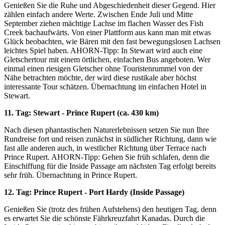
Genießen Sie die Ruhe und Abgeschiedenheit dieser Gegend. Hier
zählen einfach andere Werte. Zwischen Ende Juli und Mitte
September ziehen mächtige Lachse im flachen Wasser des Fish
Creek bachaufwärts. Von einer Plattform aus kann man mit etwas
Glück beobachten, wie Bären mit den fast bewegungslosen Lachsen
leichtes Spiel haben. AHORN-Tipp: In Stewart wird auch eine
Gletschertour mit einem örtlichen, einfachen Bus angeboten. Wer
einmal einen riesigen Gletscher ohne Touristenrummel von der
Nähe betrachten möchte, der wird diese rustikale aber höchst
interessante Tour schätzen. Übernachtung im einfachen Hotel in
Stewart.
11. Tag: Stewart - Prince Rupert (ca. 430 km)
Nach diesen phantastischen Naturerlebnissen setzen Sie nun Ihre
Rundreise fort und reisen zunächst in südlicher Richtung, dann wie
fast alle anderen auch, in westlicher Richtung über Terrace nach
Prince Rupert. AHORN-Tipp: Gehen Sie früh schlafen, denn die
Einschiffung für die Inside Passage am nächsten Tag erfolgt bereits
sehr früh. Übernachtung in Prince Rupert.
12. Tag: Prince Rupert - Port Hardy (Inside Passage)
Genießen Sie (trotz des frühen Aufstehens) den heutigen Tag, denn
es erwartet Sie die schönste Fährkreuzfahrt Kanadas. Durch die