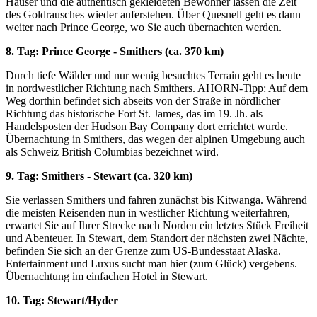
Häuser und die authentisch gekleideten Bewohner lassen die Zeit
des Goldrausches wieder auferstehen. Über Quesnell geht es dann
weiter nach Prince George, wo Sie auch übernachten werden.
8. Tag: Prince George - Smithers (ca. 370 km)
Durch tiefe Wälder und nur wenig besuchtes Terrain geht es heute
in nordwestlicher Richtung nach Smithers. AHORN-Tipp: Auf dem
Weg dorthin befindet sich abseits von der Straße in nördlicher
Richtung das historische Fort St. James, das im 19. Jh. als
Handelsposten der Hudson Bay Company dort errichtet wurde.
Übernachtung in Smithers, das wegen der alpinen Umgebung auch
als Schweiz British Columbias bezeichnet wird.
9. Tag: Smithers - Stewart (ca. 320 km)
Sie verlassen Smithers und fahren zunächst bis Kitwanga. Während
die meisten Reisenden nun in westlicher Richtung weiterfahren,
erwartet Sie auf Ihrer Strecke nach Norden ein letztes Stück Freiheit
und Abenteuer. In Stewart, dem Standort der nächsten zwei Nächte,
befinden Sie sich an der Grenze zum US-Bundesstaat Alaska.
Entertainment und Luxus sucht man hier (zum Glück) vergebens.
Übernachtung im einfachen Hotel in Stewart.
10. Tag: Stewart/Hyder