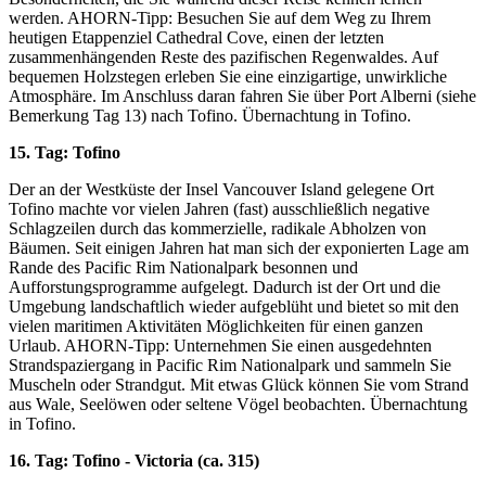
werden. AHORN-Tipp: Besuchen Sie auf dem Weg zu Ihrem
heutigen Etappenziel Cathedral Cove, einen der letzten
zusammenhängenden Reste des pazifischen Regenwaldes. Auf
bequemen Holzstegen erleben Sie eine einzigartige, unwirkliche
Atmosphäre. Im Anschluss daran fahren Sie über Port Alberni (siehe
Bemerkung Tag 13) nach Tofino. Übernachtung in Tofino.
15. Tag: Tofino
Der an der Westküste der Insel Vancouver Island gelegene Ort
Tofino machte vor vielen Jahren (fast) ausschließlich negative
Schlagzeilen durch das kommerzielle, radikale Abholzen von
Bäumen. Seit einigen Jahren hat man sich der exponierten Lage am
Rande des Pacific Rim Nationalpark besonnen und
Aufforstungsprogramme aufgelegt. Dadurch ist der Ort und die
Umgebung landschaftlich wieder aufgeblüht und bietet so mit den
vielen maritimen Aktivitäten Möglichkeiten für einen ganzen
Urlaub. AHORN-Tipp: Unternehmen Sie einen ausgedehnten
Strandspaziergang in Pacific Rim Nationalpark und sammeln Sie
Muscheln oder Strandgut. Mit etwas Glück können Sie vom Strand
aus Wale, Seelöwen oder seltene Vögel beobachten. Übernachtung
in Tofino.
16. Tag: Tofino - Victoria (ca. 315)