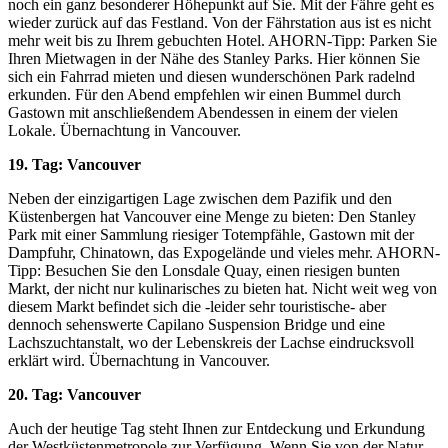
noch ein ganz besonderer Höhepunkt auf Sie. Mit der Fähre geht es
wieder zurück auf das Festland. Von der Fährstation aus ist es nicht
mehr weit bis zu Ihrem gebuchten Hotel. AHORN-Tipp: Parken Sie
Ihren Mietwagen in der Nähe des Stanley Parks. Hier können Sie
sich ein Fahrrad mieten und diesen wunderschönen Park radelnd
erkunden. Für den Abend empfehlen wir einen Bummel durch
Gastown mit anschließendem Abendessen in einem der vielen
Lokale. Übernachtung in Vancouver.
19. Tag: Vancouver
Neben der einzigartigen Lage zwischen dem Pazifik und den
Küstenbergen hat Vancouver eine Menge zu bieten: Den Stanley
Park mit einer Sammlung riesiger Totempfähle, Gastown mit der
Dampfuhr, Chinatown, das Expogelände und vieles mehr. AHORN-
Tipp: Besuchen Sie den Lonsdale Quay, einen riesigen bunten
Markt, der nicht nur kulinarisches zu bieten hat. Nicht weit weg von
diesem Markt befindet sich die -leider sehr touristische- aber
dennoch sehenswerte Capilano Suspension Bridge und eine
Lachszuchtanstalt, wo der Lebenskreis der Lachse eindrucksvoll
erklärt wird. Übernachtung in Vancouver.
20. Tag: Vancouver
Auch der heutige Tag steht Ihnen zur Entdeckung und Erkundung
der Westküstenmetropole zur Verfügung. Wenn Sie von der Natur